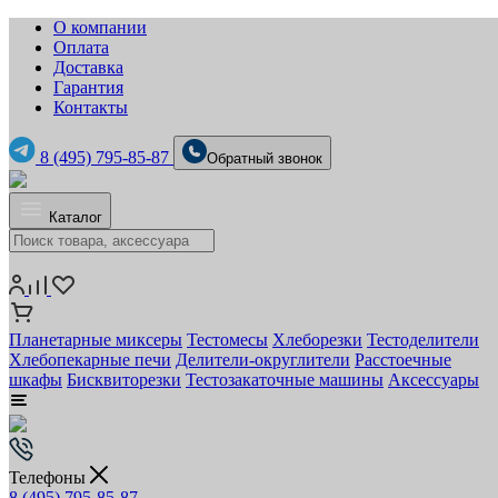
О компании
Оплата
Доставка
Гарантия
Контакты
8 (495) 795-85-87
Обратный звонок
Каталог
Планетарные миксеры
Тестомесы
Хлеборезки
Тестоделители
Хлебопекарные печи
Делители-округлители
Расстоечные
шкафы
Бисквиторезки
Тестозакаточные машины
Аксессуары
Телефоны
8 (495) 795-85-87