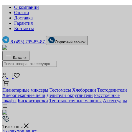
О компании
Оплата
Доставка
Гарантия
Контакты
8 (495) 795-85-87
Обратный звонок
Каталог
Планетарные миксеры
Тестомесы
Хлеборезки
Тестоделители
Хлебопекарные печи
Делители-округлители
Расстоечные
шкафы
Бисквиторезки
Тестозакаточные машины
Аксессуары
Телефоны
8 (495) 795-85-87